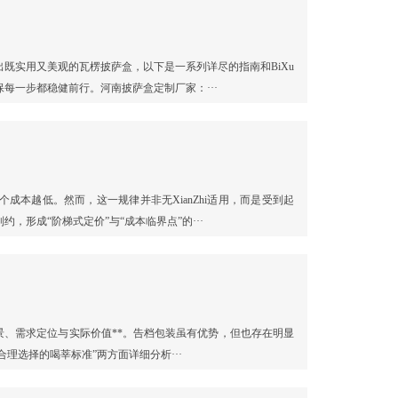
既实用又美观的瓦楞披萨盒，以下是一系列详尽的指南和BiXu
每一步都稳健前行。河南披萨盒定制厂家：···
成本越低。然而，这一规律并非无XianZhi适用，而是受到起
形成“阶梯式定价”与“成本临界点”的···
场景、需求定位与实际价值**。告档包装虽有优势，但也存在明显
理选择的喝莘标准”两方面详细分析···