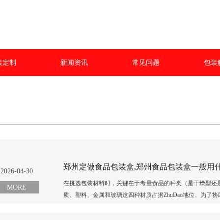
装定制
新闻资讯
常见问题
包装
郑州定做食品包装盒,郑州食品包装盒一般用
2026-04-30
在挑选包装材料时，关键在于考量食品的种类（是干燥型还
MORE
质、塑料、金属和玻璃这四种材质占据ZhuDao地位。为了协助