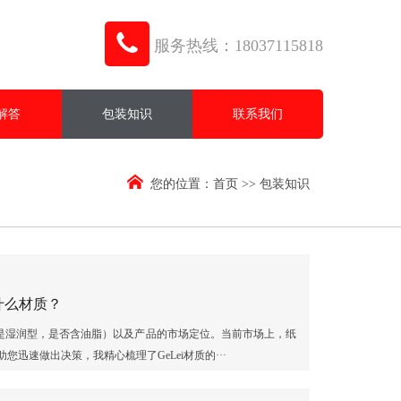
服务热线：18037115818
解答
包装知识
联系我们
您的位置：
首页
>>
包装知识
什么材质？
是湿润型，是否含油脂）以及产品的市场定位。当前市场上，纸
您迅速做出决策，我精心梳理了GeLei材质的···